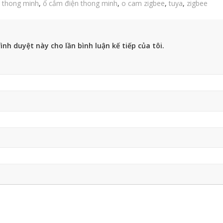
n thong minh
,
ổ cắm điện thong minh
,
o cam zigbee
,
tuya
,
zigbee
ình duyệt này cho lần bình luận kế tiếp của tôi.