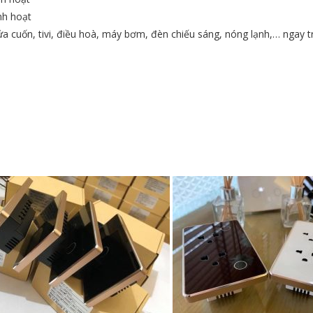
nh hoạt
a cuốn, tivi, điều hoà, máy bơm, đèn chiếu sáng, nóng lạnh,… ngay t