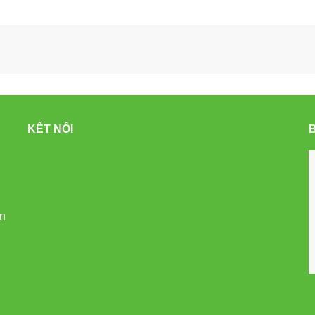
KẾT NỐI
ạn