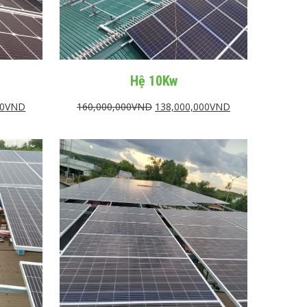
Hệ 10Kw
00
VND
160,000,000
VND
138,000,000
VND