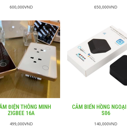
600,000
VND
650,000
VND
ẮM ĐIỆN THÔNG MINH
CẢM BIẾN HỒNG NGOẠI
ZIGBEE 16A
S06
499,000
VND
140,000
VND