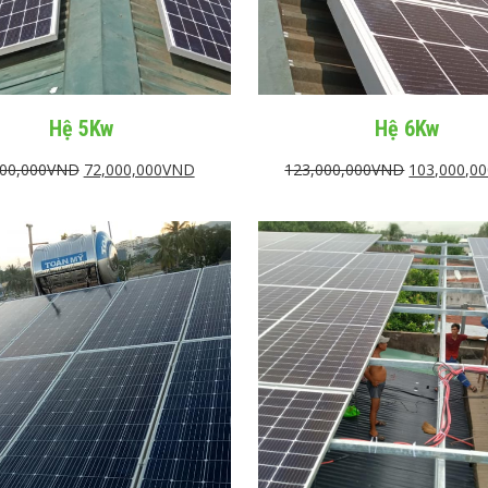
Hệ 5Kw
Hệ 6Kw
00,000
VND
72,000,000
VND
123,000,000
VND
103,000,0