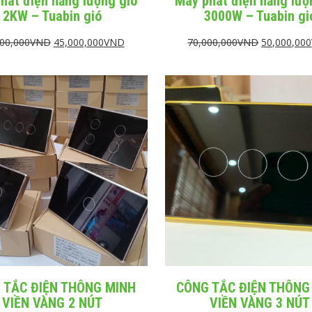
hát điện năng lượng gió
Máy phát điện năng lượ
2KW – Tuabin gió
3000W – Tuabin gi
00,000
VND
45,000,000
VND
70,000,000
VND
50,000,000
 TẮC ĐIỆN THÔNG MINH
CÔNG TẮC ĐIỆN THÔNG
VIỀN VÀNG 2 NÚT
VIỀN VÀNG 3 NÚT