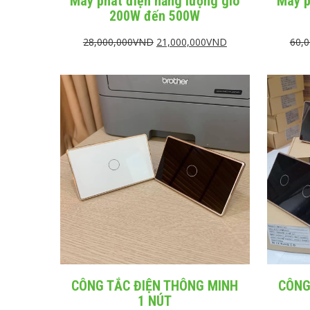
Máy phát điện năng lượng gió
Máy p
200W đến 500W
28,000,000
VND
21,000,000
VND
60,0
CÔNG TẮC ĐIỆN THÔNG MINH
CÔNG
1 NÚT