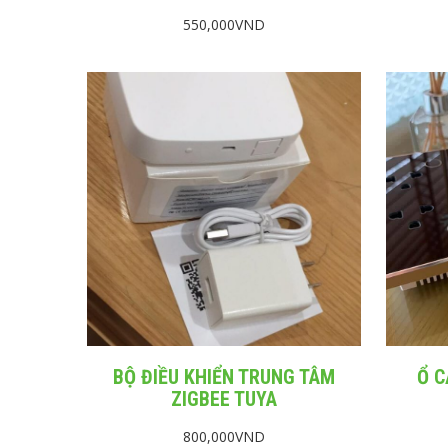
550,000
VND
BỘ ĐIỀU KHIỂN TRUNG TÂM
Ổ C
ZIGBEE TUYA
800,000
VND