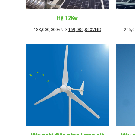
Hệ 12Kw
188,000,000
VND
169,000,000
VND
225,0