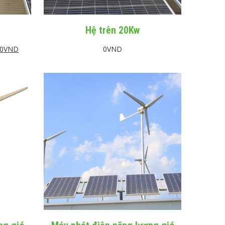
Hệ trên 20Kw
00
VND
0
VND