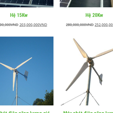
Hệ 15Kw
Hệ 20Kw
00,000
VND
203,000,000
VND
280,000,000
VND
252,000,0