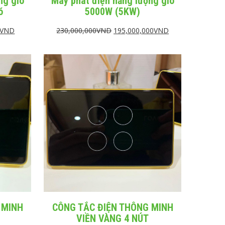
ng gió
Máy phát điện năng lượng gió
ó
5000W (5KW)
VND
230,000,000
VND
195,000,000
VND
 MINH
CÔNG TẮC ĐIỆN THÔNG MINH
VIỀN VÀNG 4 NÚT