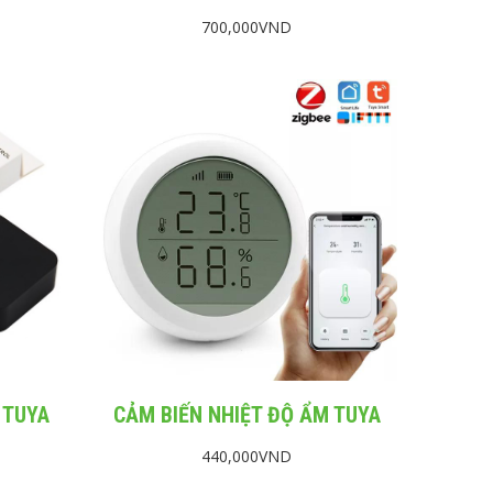
700,000
VND
 TUYA
CẢM BIẾN NHIỆT ĐỘ ẨM TUYA
440,000
VND