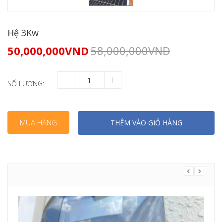
Hệ 3Kw
50,000,000
VND
58,000,000
VND
SỐ LƯỢNG:
MUA HÀNG
THÊM VÀO GIỎ HÀNG