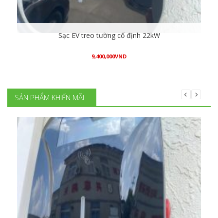
Sạc EV treo tường cố định 22kW
9,400,000
VND
Mua hàng
SẢN PHẨM KHIẾN MÃI