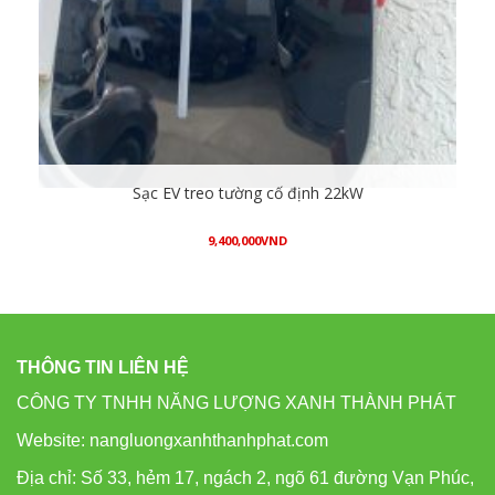
Sạc EV treo tường cố định 22kW
9,400,000
VND
Mua hàng
THÔNG TIN LIÊN HỆ
CÔNG TY TNHH NĂNG LƯỢNG XANH THÀNH PHÁT
Website: nangluongxanhthanhphat.com
Địa chỉ: Số 33, hẻm 17, ngách 2, ngõ 61 đường Vạn Phúc,